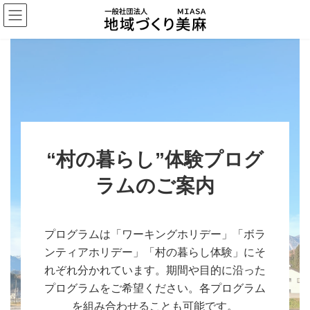
コ
ナ
ン
ビ
テ
ゲ
ン
ー
ツ
シ
へ
ョ
ス
ン
キ
に
ッ
移
プ
動
“村の暮らし”体験プログ
ラムのご案内
プログラムは「ワーキングホリデー」「ボラ
ンティアホリデー」「村の暮らし体験」にそ
れぞれ分かれています。期間や目的に沿った
プログラムをご希望ください。各プログラム
を組み合わせることも可能です。